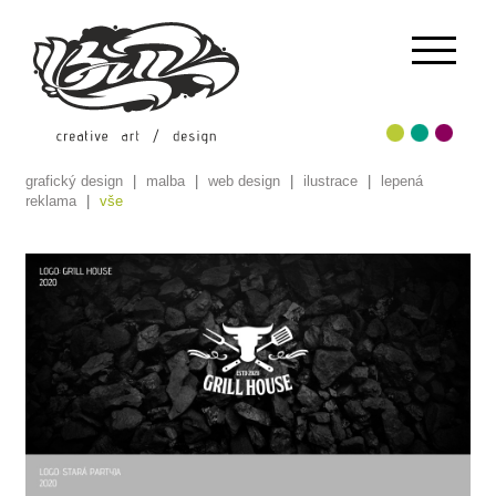
grafický design
|
malba
|
web design
|
ilustrace
|
lepená
reklama
|
vše