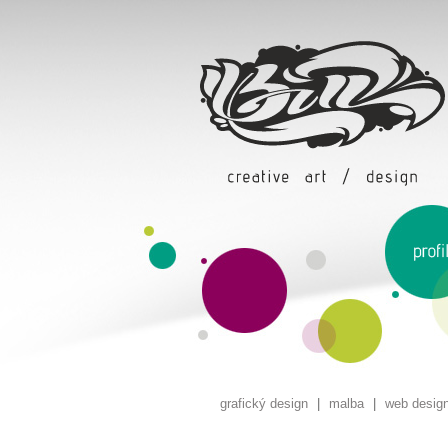
grafický design
|
malba
|
web desig