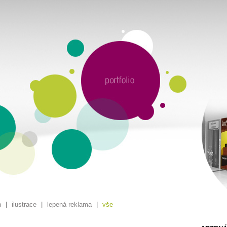
n
|
ilustrace
|
lepená reklama
|
vše