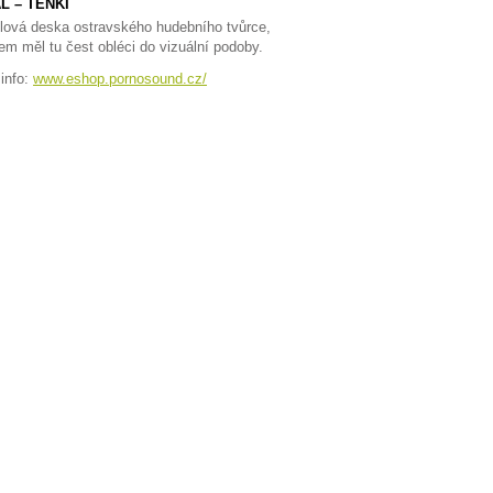
L – TENKI
lová deska ostravského hudebního tvůrce,
sem měl tu čest obléci do vizuální podoby.
 info:
www.eshop.pornosound.cz/