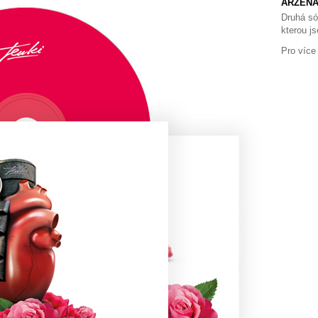
ARZENÁ
Druhá só
kterou j
Pro více