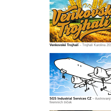
Venkovské Trojhalí
– Trojhalí Karolina 20
SGS Industrial Services CZ
– ilustrovaný
firemních triček