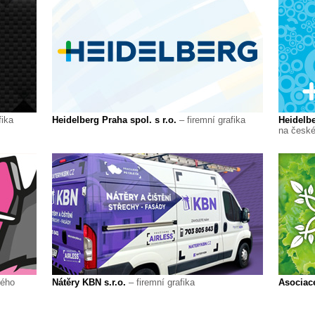
fika
Heidelberg Praha spol. s r.o.
– firemní grafika
Heidelbe
na české
vého
Nátěry KBN s.r.o.
– firemní grafika
Asociac