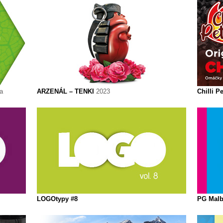
ka
ARZENÁL – TENKI
2023
Chilli P
LOGOtypy #8
PG Mal