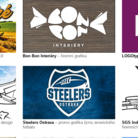
19
Bon Bon Interiéry
– firemní grafika
LOGOty
 design
Steelers Ostrava
– promo grafika týmu amerického
SGS Indu
fotbalu
firemních