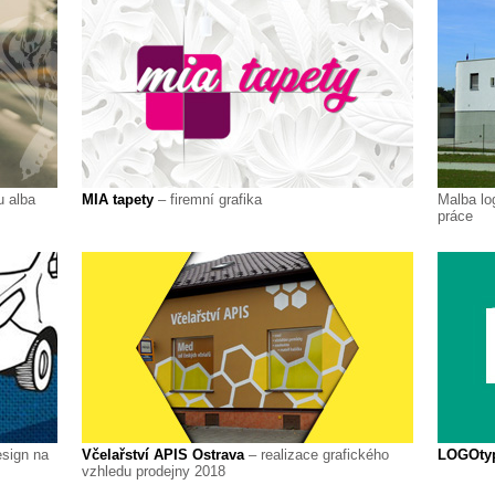
u alba
MIA tapety
– firemní grafika
Malba lo
práce
esign na
Včelařství APIS Ostrava
– realizace grafického
LOGOty
vzhledu prodejny 2018