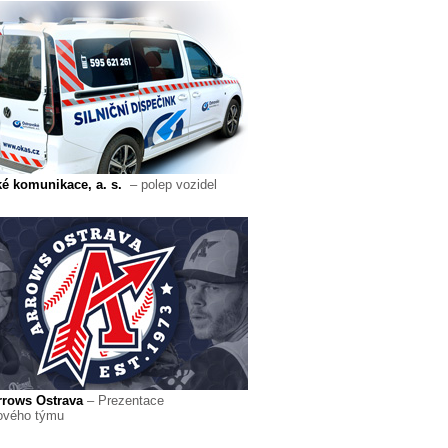
é komunikace, a. s.
– polep vozidel
rows Ostrava
– Prezentace
ového týmu