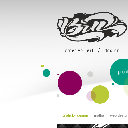
grafický design
|
malba
|
web desig