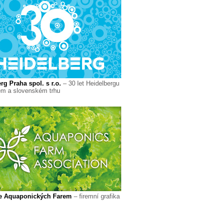
rg Praha spol. s r.o.
– 30 let Heidelbergu
m a slovenském trhu
e Aquaponických Farem
– firemní grafika