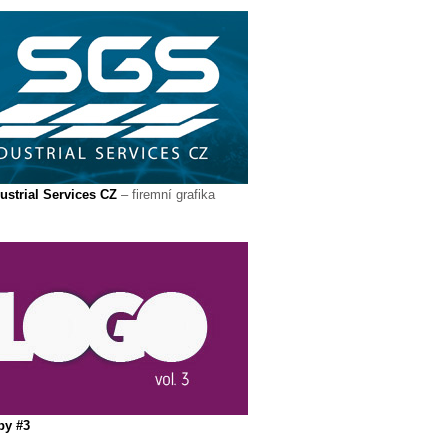
strial Services CZ
– firemní grafika
py #3