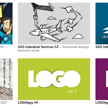
018
SGS Industrial Services CZ
– ilustrované designy
SGS Indu
firemních triček
 2017
LOGOtypy #4
LOGOty