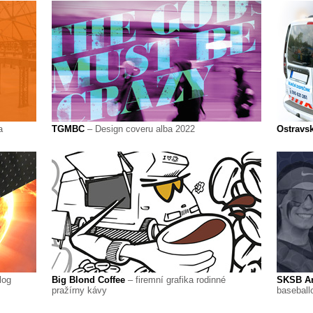
a
TGMBC
– Design coveru alba 2022
Ostravsk
log
Big Blond Coffee
– firemní grafika rodinné
SKSB Ar
pražírny kávy
baseball