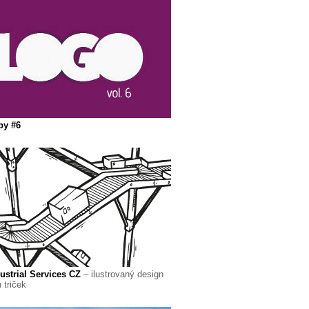
py #6
strial Services CZ
– ilustrovaný design
 triček