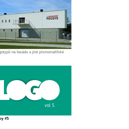
gotypů na fasádu a jiné písmomalířské
py #5