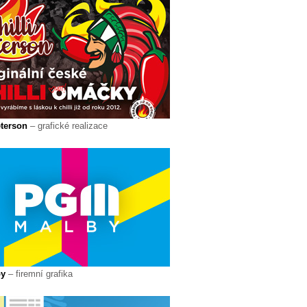
eterson
– grafické realizace
by
– firemní grafika