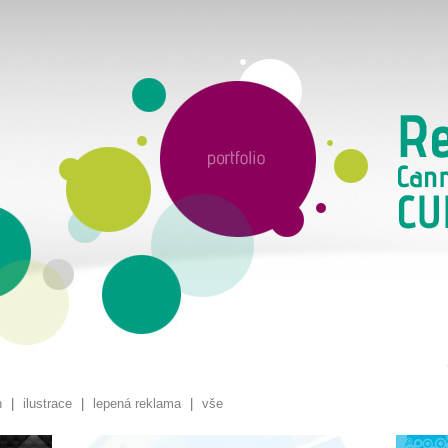
n
|
ilustrace
|
lepená reklama
|
vše