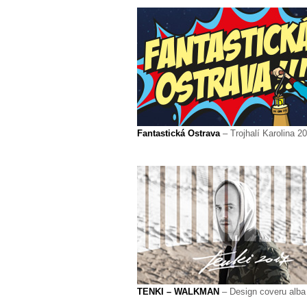
Fantastická Ostrava
– Trojhalí Karolina 2
TENKI – WALKMAN
– Design coveru alba