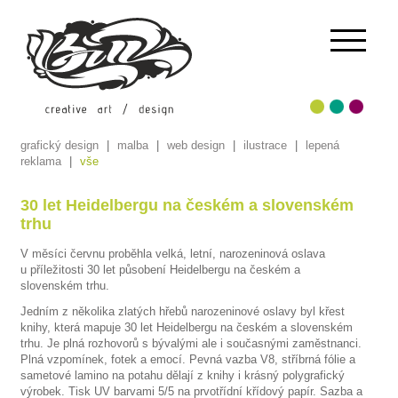
grafický design
|
malba
|
web design
|
ilustrace
|
lepená
reklama
|
vše
30 let Heidelbergu na českém a slovenském
trhu
V měsíci červnu proběhla velká, letní, narozeninová oslava
u příležitosti 30 let působení Heidelbergu na českém a
slovenském trhu.
Jedním z několika zlatých hřebů narozeninové oslavy byl křest
knihy, která mapuje 30 let Heidelbergu na českém a slovenském
trhu. Je plná rozhovorů s bývalými ale i současnými zaměstnanci.
Plná vzpomínek, fotek a emocí. Pevná vazba V8, stříbrná fólie a
sametové lamino na potahu dělají z knihy i krásný polygrafický
výrobek. Tisk UV barvami 5/5 na prvotřídní křídový papír. Sazba a