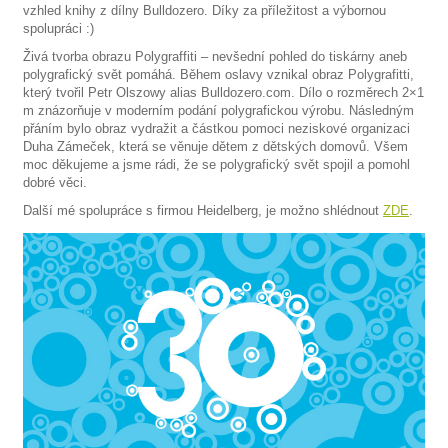
vzhled knihy z dílny Bulldozero. Díky za příležitost a výbornou
spolupráci :)
Živá tvorba obrazu Polygraffiti – nevšední pohled do tiskárny aneb
polygrafický svět pomáhá. Během oslavy vznikal obraz Polygrafitti,
který tvořil Petr Olszowy alias Bulldozero.com. Dílo o rozměrech 2×1
m znázorňuje v moderním podání polygrafickou výrobu. Následným
přáním bylo obraz vydražit a částkou pomoci neziskové organizaci
Duha Zámeček, která se věnuje dětem z dětských domovů. Všem
moc děkujeme a jsme rádi, že se polygrafický svět spojil a pomohl
dobré věci.
Další mé spolupráce s firmou Heidelberg, je možno shlédnout
ZDE
.