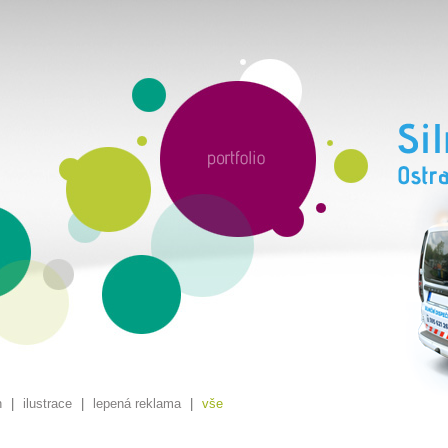
n
|
ilustrace
|
lepená reklama
|
vše