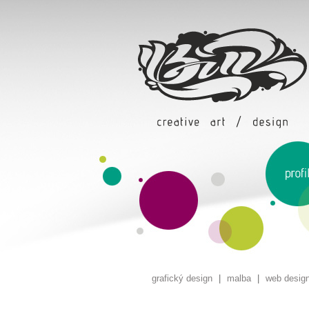
grafický design
|
malba
|
web desig