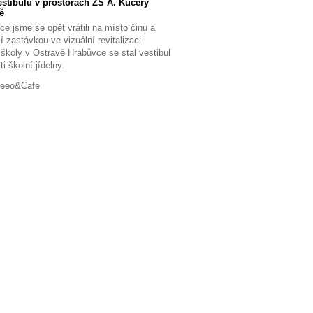
stibulu v prostorách ZŠ A. Kučery
ě
ce jsme se opět vrátili na místo činu a
í zastávkou ve vizuální revitalizaci
 školy v Ostravě Hrabůvce se stal vestibul
ti školní jídelny.
Beeo&Cafe