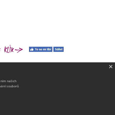
×
áním našich
vání souborů
:
ero@email.cz
6 181 078