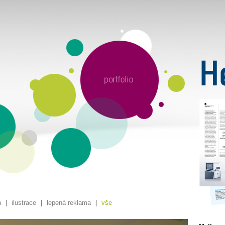
n
|
ilustrace
|
lepená reklama
|
vše