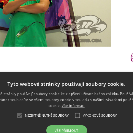
Tyto webové stránky používají soubory cookie.
é stránky používají soubory cookie ke zlepšení uživatelského zážitku. Použív
ránek souhlasíte se všemi soubory cookie v souladu s našimi zásadami použí
cookie.
Více informací
kontakt
NEZBYTNĚ NUTNÉ SOUBORY
VÝKONOVÉ SOUBORY
velkoplošná malba
|
ilustrace
bulldoz
portfolio
tel.: 73
VŠE PŘIJMOUT