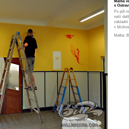
Malba ve
v Ostrav
Po půl ro
naší dalš
základní
v blízkos
Malba: 