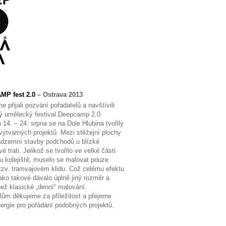
P fest 2.0
– Ostrava 2013
e přijali pozvání pořadatelů a navštívili
ý umělecký festival Deepcamp 2.0.
 14. – 24. srpna se na Dole Hlubina tvořily
výtvarných projektů. Mezi stěžejní plochy
nadzemní stavby podchodů u blízké
é trati. Jelikož se tvořilo ve velké části
ru kolejiště, muselo se malovat pouze
 tzv. tramvajovém klidu. Což celému efektu
jako takové dávalo úplně jiný rozměr a
ež klasické „denní“ malování.
lům děkujeme za příležitost a přejeme
ergie pro pořádání podobných projektů.