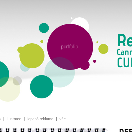
n
|
ilustrace
|
lepená reklama
|
vše