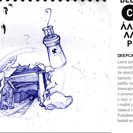
DEEPCAM
Letos jsm
ostravsk
Ve dnech
spousty 
patřily 
tramvajov
v prosto
v noci v
i malbě 
nádech n
Pořadate
hodně en