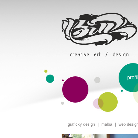
grafický design
|
malba
|
web desig