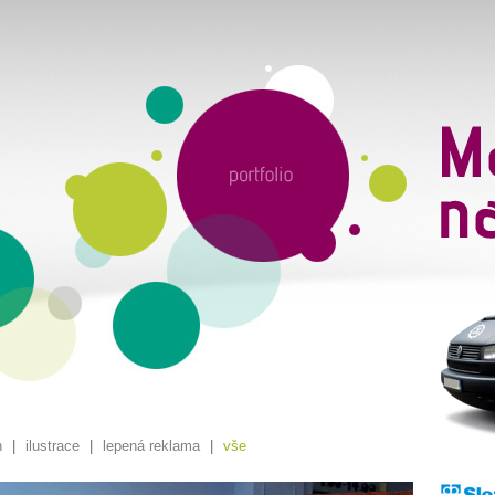
n
|
ilustrace
|
lepená reklama
|
vše