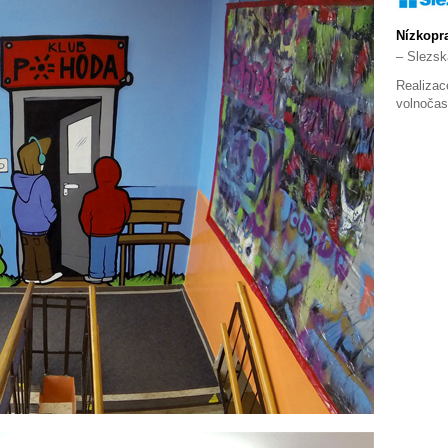
Nízkopr
– Slezsk
Realizac
volnočas