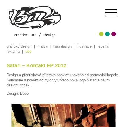
grafický design
|
malba
|
web design
|
ilustrace
|
lepená
reklama
|
vše
Safari
– Kontakt EP 2012
Design a předtisková příprava bookletu nového cd ostravské kapely.
Současně s novým cd bylo vytvořeno nové logo Safari a návrh
designu triček.
Design: Beeo