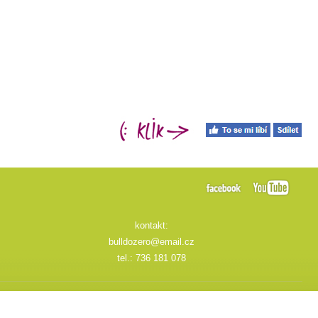
kontakt:
bulldozero@email.cz
tel.: 736 181 078