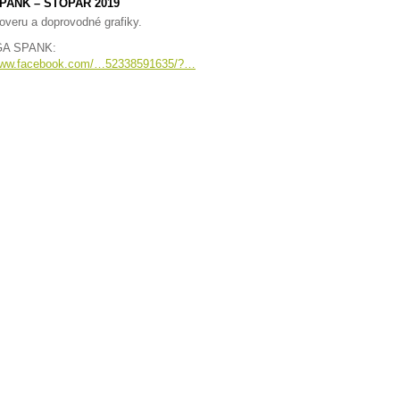
PANK – STOPAŘ 2019
overu a doprovodné grafiky.
GA SPANK:
/www.facebook.com/…52338591635/?…