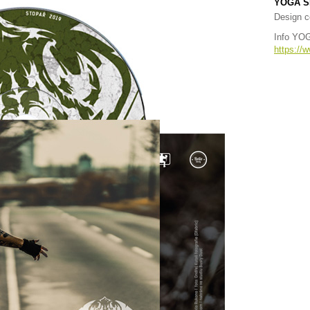
YOGA S
Design c
Info YO
https:/