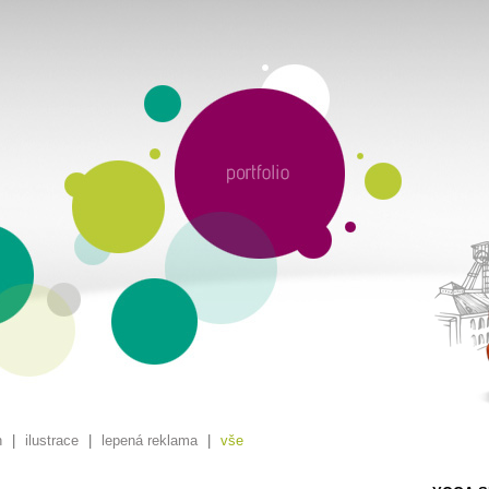
n
|
ilustrace
|
lepená reklama
|
vše