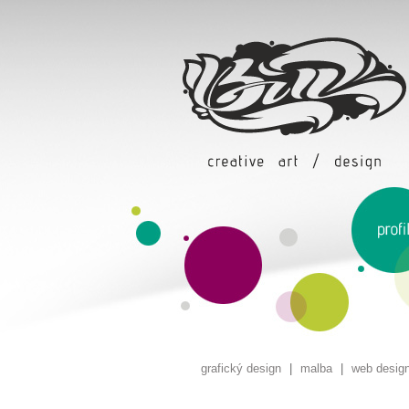
grafický design
|
malba
|
web desig